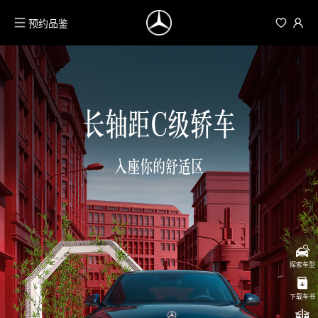
预约品鉴
长轴距C级轿车
入座你的舒适区
探索车型
下载车书