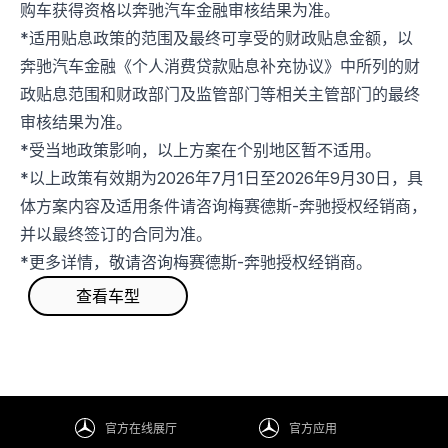
购车获得资格以奔驰汽车金融审核结果为准。
*适用贴息政策的范围及最终可享受的财政贴息金额，以
奔驰汽车金融《个人消费贷款贴息补充协议》中所列的财
政贴息范围和财政部门及监管部门等相关主管部门的最终
审核结果为准。
*受当地政策影响，以上方案在个别地区暂不适用。
*以上政策有效期为2026年7月1日至2026年9月30日，具
体方案内容及适用条件请咨询梅赛德斯-奔驰授权经销商，
并以最终签订的合同为准。
*更多详情，敬请咨询梅赛德斯-奔驰授权经销商。
查看车型
官方在线展厅
官方应用