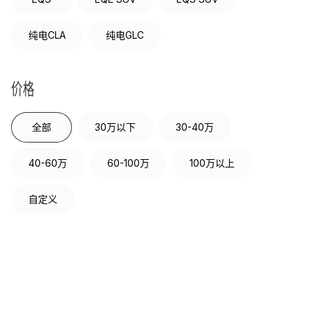
纯电CLA
纯电GLC
价格
全部
30万以下
30-40万
40-60万
60-100万
100万以上
自定义