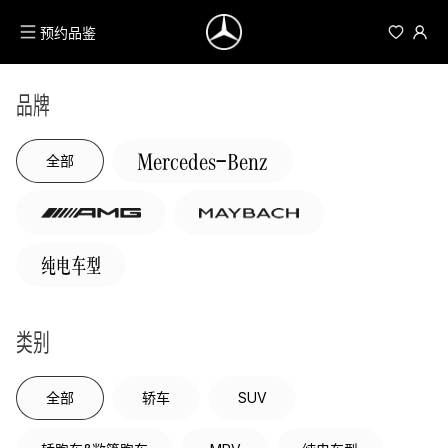
预约品鉴
品牌
Mercedes-Benz
全部
纯电车型
类别
全部
轿车
SUV