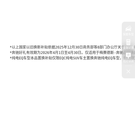
探索车型
*以上国家以旧换新补贴依据2025年12月30日商务部等8部门办公厅关于
金融试算
*奔驰好礼有效期为2026年4月1日至4月30日。仅适用于梅赛德斯-奔驰品
*纯电EQ车型本品置换补贴仅限EQC纯电SUV车主置换奔驰纯电EQ车型，有
找经销商