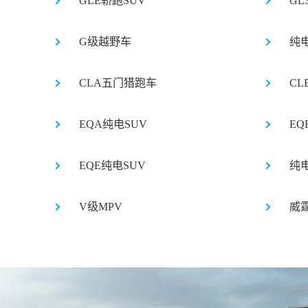
GLE轿跑SUV
GL
G级越野车
纯
CLA五门猎跑车
CL
EQA纯电SUV
EQ
EQE纯电SUV
纯电
V级MPV
威