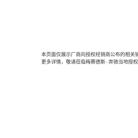
本页面仅展示厂商向授权经销商公布的相关
更多详情，敬请莅临梅赛德斯-奔驰当地授