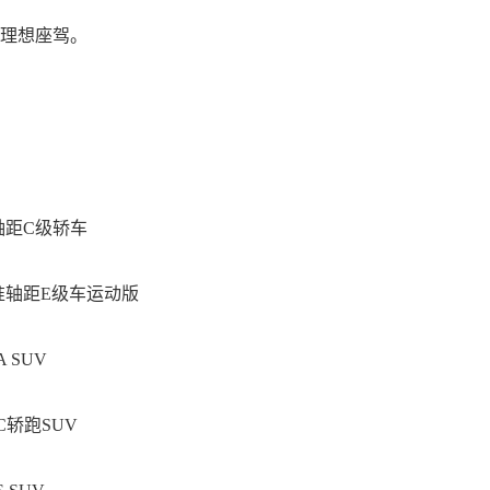
理想座驾。
轴距C级轿车
准轴距E级车运动版
A SUV
C轿跑SUV