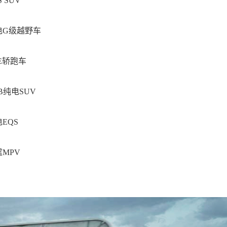
S SUV
电G级越野车
E轿跑车
B纯电SUV
EQS
霆MPV