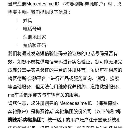
当您注册Mercedes me ID （梅赛德斯-奔驰账户）时，您
需要主动向我们提供以下信息：
·
姓氏
·
电话号码
·
注册地国家
·
短信验证码
我们将通过发送短信验证码来验证您的电话号码是否有
效。如您不愿提供电话号码进行实名验证，您可能无法完
成部分需要实名验证的平台的注册环节，虽仍可在相应的
梅赛德斯
-
奔驰平台上进行产品或服务查询、浏览、搜索
等基础服务，但无法使用维修保养预约、道路救援服务、
me
车主俱乐部等与车辆有关的服务。
请您注意，您注册创建的
Mercedes me ID
（梅赛德斯
-
奔驰账户）是梅赛德斯
-
奔驰集团股份公司（以下简称
“
梅
赛德斯
-
奔驰集团
”
）统一适用的用户账户注册登录系统和