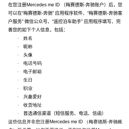
在您注册
Mercedes me ID
（梅赛德斯
-
奔驰账户）后，您
可以在
“
梅赛德斯
-
奔驰
”
应用程序软件、
“
梅赛德斯
-
奔驰客
户服务
”
微信公众号、
“
遥控泊车助手
”
应用程序填写、完
善您的如下个人信息，包括：
·
姓名
·
昵称
·
头像
·
电话号码
·
电子邮箱
·
生日
·
职业
·
兴趣爱好
·
收货地址
·
首选通信渠道（短信服务、电话、信函）
这些信息并非您注册Mercedes me ID （梅赛德斯-奔驰账