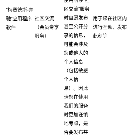
使用所涉
“
社
区交流
”
服务
“
梅赛德斯
-
奔
时自愿发布
社区交流
用于您在社区内
驰
”
应用程序
甚至公开分
（会员专享
进行互动、发布
软件
享的信息，
服务）
此刻等
可能会涉及
您或他人的
个人信息
（包括敏感
个人信
息）。因此
请您在使用
我们的服务
时更加谨慎
地考虑，是
否要发布甚