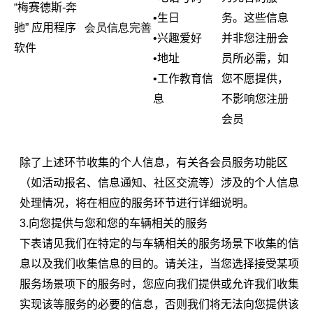
“
梅赛德斯
-
奔
•
生日
务。这些信息
驰
”
应用程序
会员信息完善
•
兴趣爱好
并非您注册会
软件
•
地址
员所必需，如
•
工作教育信
您不愿提供，
息
不影响您注册
会员
除了上述环节收集的个人信息，有关各会员服务功能区
（如活动报名、信息通知、社区交流等）涉及的个人信息
处理情况，将在相应的服务环节进行详细说明。
3.
向您提供与您和您的车辆相关的服务
下表请见我们在特定的与车辆相关的服务场景下收集的信
息以及我们收集信息的目的。请关注，当您选择接受某项
服务场景项下的服务时，您应向我们提供或允许我们收集
实现该等服务的必要的信息，否则我们将无法向您提供该