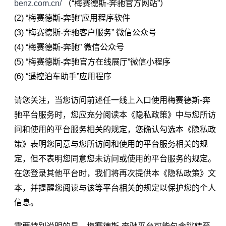
benz.com.cn/
（
“
梅赛德斯
-
奔驰官方网站
”
）
(2) “
梅赛德斯
-
奔驰
”
应用程序软件
(3) “
梅赛德斯
-
奔驰客户服务
”
微信公众号
(4) “
梅赛德斯
-
奔驰
”
微信公众号
(5) “
梅赛德斯
-
奔驰官方在线展厅
”
微信小程序
(6) “
遥控泊车助手
”
应用程序
请您关注，当您访问前述任一线上入口使用梅赛德斯
-
奔
驰平台服务时，您应充分阅读本《隐私政策》中与您所访
问和使用的平台服务相关的规定，您确认勾选本《隐私政
策》表明您同意与您所访问和使用的平台服务相关的规
定，但不表明您同意您未访问或使用的平台服务的规定。
在您登录其他平台时，我们将再次提供本《隐私政策》文
本，并提醒您阅读与该等平台相关的规定以保护您的个人
信息。