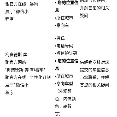
问题与您联系，
•
您的位置信
驰官方在线
咨询
并解答您的相关
息
展厅
”
微信小
疑问
•
所在城市
程序
•
意向车
•
姓氏
•
电话号码
•
短信验证码
梅赛德斯
-
奔
•
您的位置信
驰官方网站
供经销商针对您
息
“
梅赛德斯
-
奔
3D看车
/
提交的车型信息
•
所在城市
驰官方在线
个性化订制
与您联系，并解
•
意向车型
展厅
”
微信小
答您的相关疑问
（外观颜
程序
色，内饰颜
色，轮毂
等）