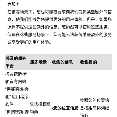
等服务。
在该等场景下，您也可能被要求向我们提供某些额外的信
息，使我们能够为您提供更好的用户体验。但是，如果您
选择不提供这些额外的信息，您仍然可以使用这些服务，
但是在这些服务场景下，您可能无法获得某些额外的服务
或享受更好的用户体验。
涉及的服务
服务场景
收集的信息
收集目的
平台
梅赛德斯
-
奔
驰官方网站
“
梅赛德斯
-
奔
驰
”
应用程序
按照您的位置信
查找授权经
软件
•
您的位置信息
息按距离排列经
销商
“
梅赛德斯
-
奔
销商