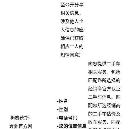
至公开分享
相关信息，
涉及他人个
人信息的应
确保已获取
相应个人的
知情同意）
向您提供二手车
相关服务，包括
匹配您所选择的
经销商官方认证
二手车信息、匹
•
姓名
配您所选经销商
•
性别
的二手车估价及
梅赛德斯
-
•
电话号码
收车服务、匹配
奔驰官方网
•
您的位置信息