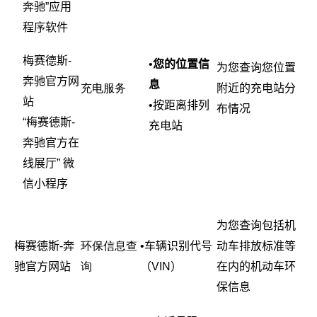
奔驰
”
应用
程序软件
梅赛德斯
-
•
您的位置信
为您查询您位置
奔驰官方网
息
充电服务
附近的充电站分
站
•
按距离排列
布情况
“
梅赛德斯
-
充电站
奔驰官方在
线展厅
”
微
信小程序
为您查询包括机
梅赛德斯
-
奔
环保信息查
•
车辆识别代号
动车排放标准等
驰官方网站
询
（
VIN
）
在内的机动车环
保信息