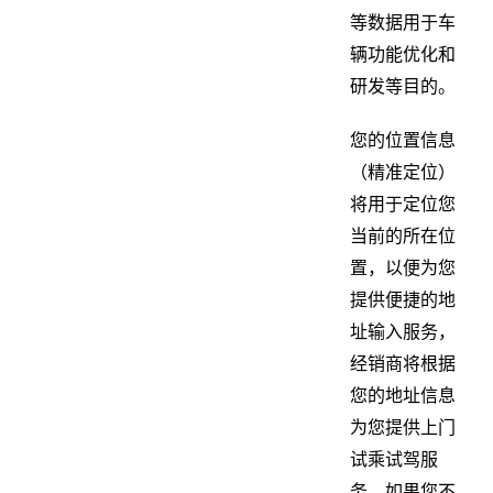
等数据用于车
辆功能优化和
研发等目的。
您的位置信息
（精准定位）
将用于定位您
当前的所在位
置，以便为您
提供便捷的地
址输入服务，
经销商将根据
您的地址信息
为您提供上门
试乘试驾服
务。如果您不