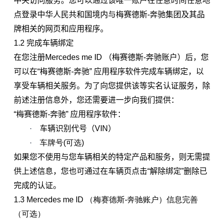
中央访问服务。您可以通过该唯一账户在任意时间任意地
点登录中华人民共和国境内与梅赛德斯
-
奔驰集团及其品
牌相关的网页和应用程序。
1.2
完成车辆绑定
在您注册
Mercedes me ID
（梅赛德斯
-
奔驰账户）后，您
可以在
“
梅赛德斯
-
奔驰
”
应用程序软件完成车辆绑定，以
享受车辆相关服务。为了向您提供该等实名认证服务，除
前述注册信息外，您还需要进一步向我们提供：
“
梅赛德斯
-
奔驰
”
应用程序软件：
·
车辆识别代号（
VIN
）
·
车牌号(可选)
如果您不使用与您车辆相关的特定产品和服务，则无需提
供上述信息，您也可通过在车辆页点击
“
解除绑定
”
删除已
完成的认证。
1.3 Mercedes me ID （梅赛德斯-奔驰账户）信息完善
（可选）