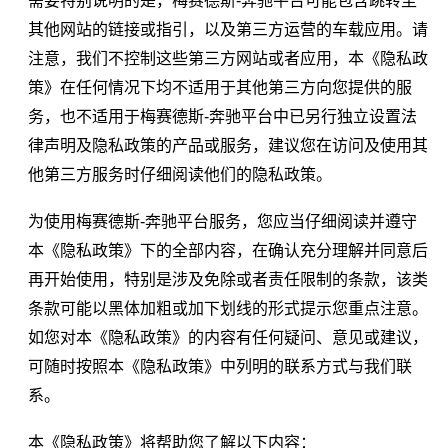
需要特别说明的是，梅赛德斯
-
奔驰平台可能包含跳转至
其他网站的链接或指引，以及第三方运营的车载应用。请
注意，我们不控制这些第三方网站或者应用，本《隐私政
策》在任何情况下均不适用于其他第三方向您提供的服
务，也不适用于梅赛德斯
-
奔驰平台中已另行独立设置法
律声明及隐私政策的产品或服务，建议您在访问及使用其
他第三方服务时仔细阅读他们的隐私政策。
为使用梅赛德斯
-
奔驰平台服务，您应当仔细阅读并遵守
本《隐私政策》下的全部内容，在确认充分理解并同意后
再开始使用，特别是涉及免除或者责任限制的条款，该类
条款可能以黑体加粗或加下划线的形式提示您重点注意。
如您对本《隐私政策》的内容有任何疑问、意见或建议，
可随时按照本《隐私政策》中列明的联系方式与我们联
系。
本《隐私政策》将帮助您了解以下内容：