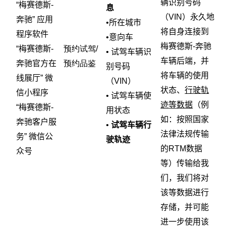
辆识别号码
“
梅赛德斯
-
息
（
VIN
）永久地
奔驰
”
应用
•
所在城市
将自身连接到
程序软件
•
意向车
梅赛德斯
-
奔驰
“
梅赛德斯
-
预约试驾/
•
试驾车辆识
车辆后端，并
奔驰官方在
预约品鉴
别号码
将车辆的使用
线展厅
”
微
（
VIN
）
状态、
行驶轨
信小程序
•
试驾车辆使
迹等数据
（例
“
梅赛德斯
-
用状态
如：按照国家
奔驰客户服
•
试驾车辆行
法律法规传输
务
”
微信公
驶轨迹
的
RTM
数据
众号
等）传输给我
们，我们将对
该等数据进行
存储，并可能
进一步使用该