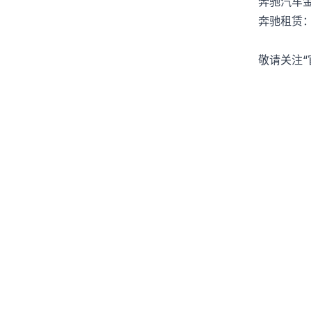
奔驰汽车金融
奔驰租赁：4
敬请关注“