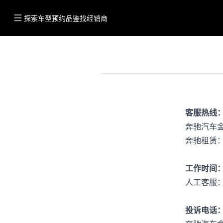
探索车型
预约品鉴
找经销商
客服热线
奔驰汽车金融
奔驰租赁：4
工作时间
人工客服：工
投诉电话