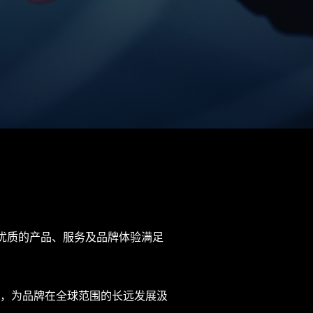
以优质的产品、服务及品牌体验满足
力，为品牌在全球范围的长远发展汲