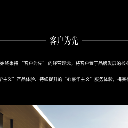
客户为先
始终秉持 “客户为先” 的经营理念，将客户置于品牌发展的核心
华主义”产品体验、持续提升的“心豪华主义”服务体验，梅赛