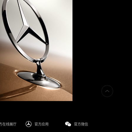
方在线展厅
官方应用
官方微信