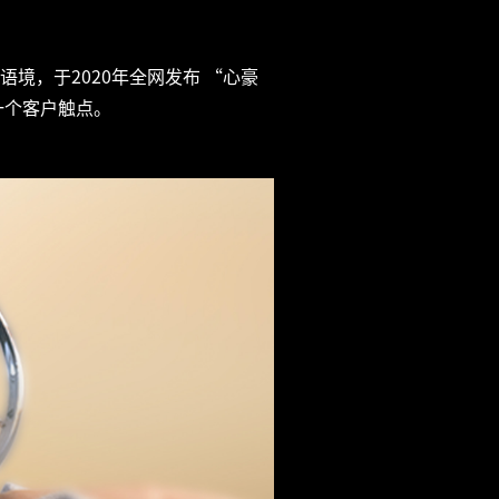
境，于2020年全网发布 “心豪
一个客户触点。