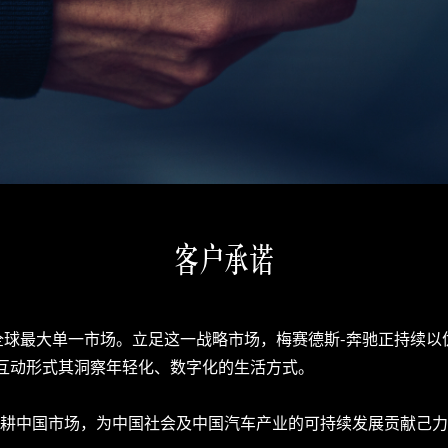
客户承诺
驰全球最大单一市场。立足这一战略市场，梅赛德斯-奔驰正持续
互动形式其洞察年轻化、数字化的生活方式。

深耕中国市场，为中国社会及中国汽车产业的可持续发展贡献己