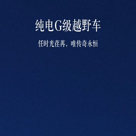
纯电G级越野车
任时光荏苒，唯传奇永恒