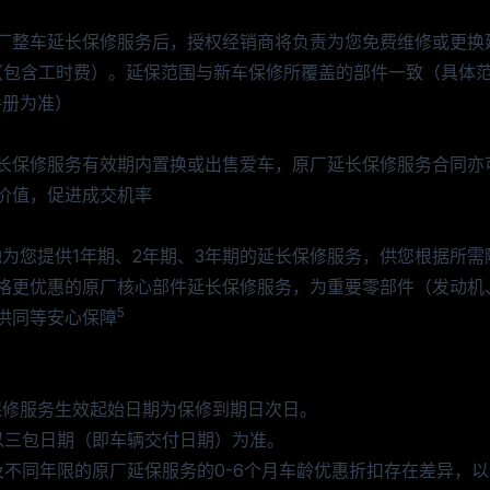
厂整车延长保修服务后，授权经销商将负责为您免费维修或更换
（包含工时费）。延保范围与新车保修所覆盖的部件一致（具体
手册为准）
长保修服务有效期内置换或出售爱车，原厂延长保修服务合同亦
价值，促进成交机率
驰为您提供1年期、2年期、3年期的延长保修服务，供您根据所需
格更优惠的原厂核心部件延长保修服务，为重要零部件（发动机
5
供同等安心保障
保修服务生效起始日期为保修到期日次日。
以三包日期（即车辆交付日期）为准。
及不同年限的原厂延保服务的0-6个月车龄优惠折扣存在差异，