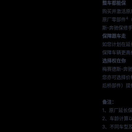
整车都能保
购买并激活原
4
原厂零部件
斯-奔驰保修
保障跟车走
如您计划在延
保障车辆更高
选择权在你
梅赛德斯-奔
您亦可选择价
后桥部件）提
备注：
1、原厂延长
2、车龄计算
3、不同车型