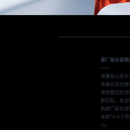
原厂延长保修
——
想要安心延长
择最长至出保后
保修期过后可
即日起，关注
购原厂延长保
2
车龄
0-6个
心。