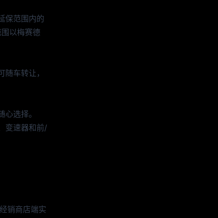
延保范围内的
范围以梅赛德
可随车转让，
随心选择。
、变速器和前/
以经销商店端实