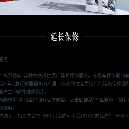
延长保修
服务
？梅赛德斯-奔驰为您提供原厂延长保修服务。在整车保修期的
1
3 年
/总行驶里程18万公里（以先到达者为准）的延长保修服
能产生的额外维修费用。
梅赛德斯-奔驰客户服务官方微信，点击底部菜单“星服务”-“焕新
修服务。
3
月内购买，相比车龄13-36个月之内可享受约35%的优惠
，早早