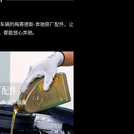
护
车辆的梅赛德斯-奔驰原厂配件，让
，都能放心奔驰。
厂配件
质 安享驾驭