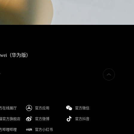
awei（华为版）
o
方在线展厅
官方应用
官方微信
猫官方旗舰店
官方微博
官方抖音
方哔哩哔哩
官方小红书