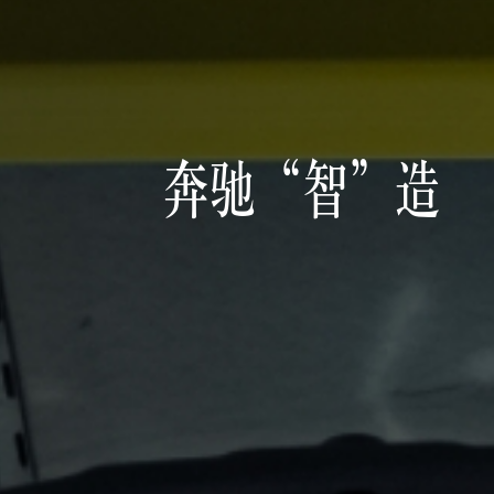
奔驰“智”造