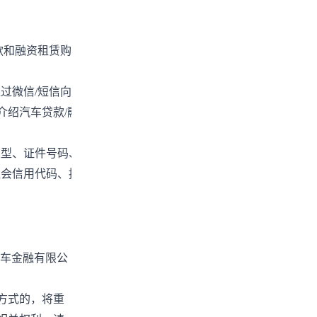
款和融资租赁购车方案，并减少您的重复填写个人信
通过微信
/
短信向您推送汽车贷款
/
融资租赁产品和服务
介绍汽车贷款
/
融资租赁产品和服务信息）
类型、证件号码、手机号码等。
社会信用代码、授权人信息（姓名、证件类型、证件
车金融有限公
方式的，将重