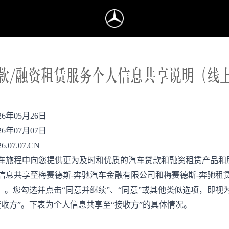
款/融资租赁服务个人信息共享说明（线
26
年
05
月
26
日
26
年
07
月
07
日
26.07.07.CN
车旅程中向您提供更为及时和优质的汽车贷款和融资租赁产品和
信息共享至梅赛德斯
-
奔驰汽车金融有限公司和梅赛德斯
-
奔驰租
”）。您勾选并点击“同意并继续”、“同意”或其他类似选项，即视
接收方”。下表为个人信息共享至“接收方”的具体情况。